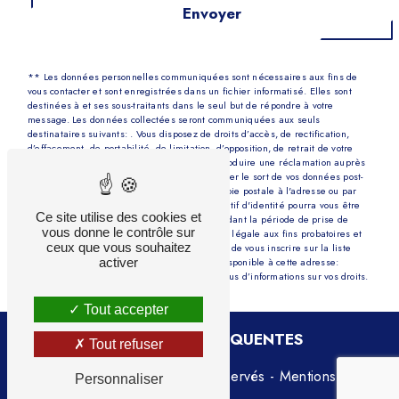
Envoyer
** Les données personnelles communiquées sont nécessaires aux fins de
vous contacter et sont enregistrées dans un fichier informatisé. Elles sont
destinées à et ses sous-traitants dans le seul but de répondre à votre
message. Les données collectées seront communiquées aux seuls
destinataires suivants: . Vous disposez de droits d’accès, de rectification,
d’effacement, de portabilité, de limitation, d’opposition, de retrait de votre
consentement à tout moment et du droit d’introduire une réclamation auprès
d’une autorité de contrôle, ainsi que d’organiser le sort de vos données post-
mortem. Vous pouvez exercer ces droits par voie postale à l'adresse ou par
courrier électronique à l'adresse . Un justificatif d'identité pourra vous être
Ce site utilise des cookies et
demandé. Nous conservons vos données pendant la période de prise de
vous donne le contrôle sur
contact puis pendant la durée de prescription légale aux fins probatoires et
ceux que vous souhaitez
de gestion des contentieux. Vous avez le droit de vous inscrire sur la liste
activer
d'opposition au démarchage téléphonique, disponible à cette adresse:
Bloctel.gouv.fr
. Consultez le site cnil.fr pour plus d’informations sur vos droits.
Tout accepter
RECHERCHES FRÉQUENTES
Tout refuser
©
Vistalid
- 2026 - Tous droits réservés -
Mentions
Personnaliser
légales