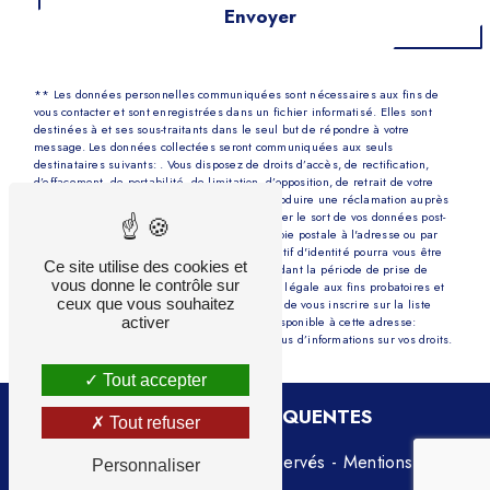
Envoyer
** Les données personnelles communiquées sont nécessaires aux fins de
vous contacter et sont enregistrées dans un fichier informatisé. Elles sont
destinées à et ses sous-traitants dans le seul but de répondre à votre
message. Les données collectées seront communiquées aux seuls
destinataires suivants: . Vous disposez de droits d’accès, de rectification,
d’effacement, de portabilité, de limitation, d’opposition, de retrait de votre
consentement à tout moment et du droit d’introduire une réclamation auprès
d’une autorité de contrôle, ainsi que d’organiser le sort de vos données post-
mortem. Vous pouvez exercer ces droits par voie postale à l'adresse ou par
courrier électronique à l'adresse . Un justificatif d'identité pourra vous être
Ce site utilise des cookies et
demandé. Nous conservons vos données pendant la période de prise de
vous donne le contrôle sur
contact puis pendant la durée de prescription légale aux fins probatoires et
ceux que vous souhaitez
de gestion des contentieux. Vous avez le droit de vous inscrire sur la liste
activer
d'opposition au démarchage téléphonique, disponible à cette adresse:
Bloctel.gouv.fr
. Consultez le site cnil.fr pour plus d’informations sur vos droits.
Tout accepter
RECHERCHES FRÉQUENTES
Tout refuser
©
Vistalid
- 2026 - Tous droits réservés -
Mentions
Personnaliser
légales