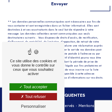
Envoyer
** Les données personnelles communiquées sont nécessaires aux fins de
vous contacter et sont enregistrées dans un fichier informatisé. Elles sont
destinées à et ses sous-traitants dans le seul but de répondre à votre
message. Les données collectées seront communiquées aux seuls
destinataires suivants: . Vous disposez de droits d’accès, de rectification,
d’effacement, de portabilité, de limitation, d’opposition, de retrait de votre
consentement à tout moment et du droit d’introduire une réclamation auprès
d’une autorité de contrôle, ainsi que d’organiser le sort de vos données post-
mortem. Vous pouvez exercer ces droits par voie postale à l'adresse ou par
courrier électronique à l'adresse . Un justificatif d'identité pourra vous être
Ce site utilise des cookies et
demandé. Nous conservons vos données pendant la période de prise de
vous donne le contrôle sur
contact puis pendant la durée de prescription légale aux fins probatoires et
ceux que vous souhaitez
de gestion des contentieux. Vous avez le droit de vous inscrire sur la liste
activer
d'opposition au démarchage téléphonique, disponible à cette adresse:
Bloctel.gouv.fr
. Consultez le site cnil.fr pour plus d’informations sur vos droits.
Tout accepter
RECHERCHES FRÉQUENTES
Tout refuser
©
Vistalid
- 2026 - Tous droits réservés -
Mentions
Personnaliser
légales