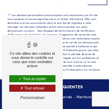
** Les données personnelles communiquées sont nécessaires aux fins de
vous contacter et sont enregistrées dans un fichier informatisé. Elles sont
destinées à et ses sous-traitants dans le seul but de répondre à votre
message. Les données collectées seront communiquées aux seuls
destinataires suivants: . Vous disposez de droits d’accès, de rectification,
d’effacement, de portabilité, de limitation, d’opposition, de retrait de votre
consentement à tout moment et du droit d’introduire une réclamation auprès
d’une autorité de contrôle, ainsi que d’organiser le sort de vos données post-
mortem. Vous pouvez exercer ces droits par voie postale à l'adresse ou par
courrier électronique à l'adresse . Un justificatif d'identité pourra vous être
Ce site utilise des cookies et
demandé. Nous conservons vos données pendant la période de prise de
vous donne le contrôle sur
contact puis pendant la durée de prescription légale aux fins probatoires et
ceux que vous souhaitez
de gestion des contentieux. Vous avez le droit de vous inscrire sur la liste
activer
d'opposition au démarchage téléphonique, disponible à cette adresse:
Bloctel.gouv.fr
. Consultez le site cnil.fr pour plus d’informations sur vos droits.
Tout accepter
RECHERCHES FRÉQUENTES
Tout refuser
©
Vistalid
- 2026 - Tous droits réservés -
Mentions
Personnaliser
légales