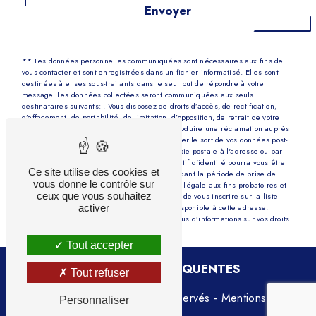
Envoyer
** Les données personnelles communiquées sont nécessaires aux fins de
vous contacter et sont enregistrées dans un fichier informatisé. Elles sont
destinées à et ses sous-traitants dans le seul but de répondre à votre
message. Les données collectées seront communiquées aux seuls
destinataires suivants: . Vous disposez de droits d’accès, de rectification,
d’effacement, de portabilité, de limitation, d’opposition, de retrait de votre
consentement à tout moment et du droit d’introduire une réclamation auprès
d’une autorité de contrôle, ainsi que d’organiser le sort de vos données post-
mortem. Vous pouvez exercer ces droits par voie postale à l'adresse ou par
courrier électronique à l'adresse . Un justificatif d'identité pourra vous être
Ce site utilise des cookies et
demandé. Nous conservons vos données pendant la période de prise de
vous donne le contrôle sur
contact puis pendant la durée de prescription légale aux fins probatoires et
ceux que vous souhaitez
de gestion des contentieux. Vous avez le droit de vous inscrire sur la liste
activer
d'opposition au démarchage téléphonique, disponible à cette adresse:
Bloctel.gouv.fr
. Consultez le site cnil.fr pour plus d’informations sur vos droits.
Tout accepter
RECHERCHES FRÉQUENTES
Tout refuser
©
Vistalid
- 2026 - Tous droits réservés -
Mentions
Personnaliser
légales