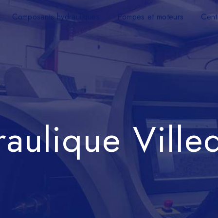
Composants hydrauliques
Pompes et moteurs
Cent
raulique Villed