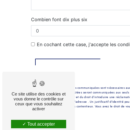
Combien font dix plus six
En cochant cette case, j'accepte les condi
** Les données personnelles communiquées sont nécessaires aux fin
message. Les données collectées seront communiquées aux seuls desti
Ce site utilise des cookies et
consentement à tout moment et du droit d’introduire une réclamatio
vous donne le contrôle sur
par courrier électronique à l'adresse . Un justificatif d'identité
ceux que vous souhaitez
probatoires et de gestion des contentieux. Vous avez le droit de vo
activer
sur vos droits.
Tout accepter