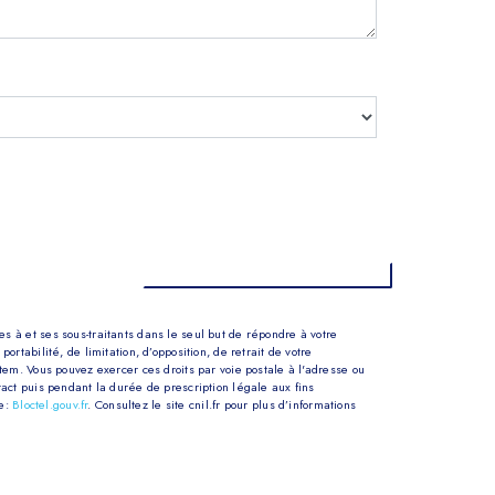
 à et ses sous-traitants dans le seul but de répondre à votre
tabilité, de limitation, d’opposition, de retrait de votre
tem. Vous pouvez exercer ces droits par voie postale à l'adresse ou
tact puis pendant la durée de prescription légale aux fins
se:
Bloctel.gouv.fr
. Consultez le site cnil.fr pour plus d’informations