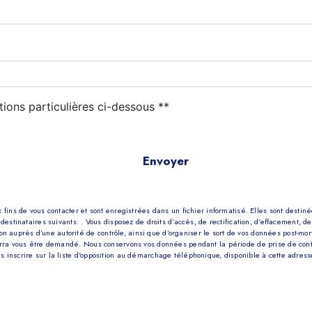
tions particulières ci-dessous **
Envoyer
s de vous contacter et sont enregistrées dans un fichier informatisé. Elles sont destinées
nataires suivants: . Vous disposez de droits d’accès, de rectification, d’effacement, de por
n auprès d’une autorité de contrôle, ainsi que d’organiser le sort de vos données post-mor
 pourra vous être demandé. Nous conservons vos données pendant la période de prise de con
us inscrire sur la liste d'opposition au démarchage téléphonique, disponible à cette adres